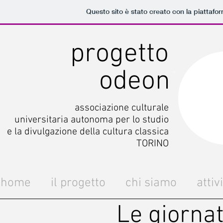
Questo sito è stato creato con la piattafo
progetto
odeon
FF
associazione culturale
universitaria autonoma per lo studio
e la divulgazione della cultura classica
TORINO
home
il progetto
chi siamo
attiv
Le giornat